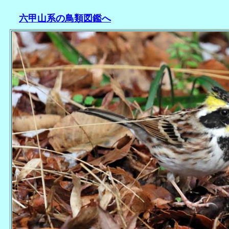
六甲山系の鳥類図鑑へ