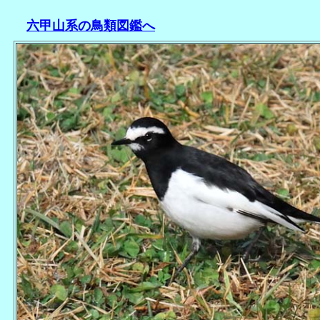
六甲山系の鳥類図鑑へ