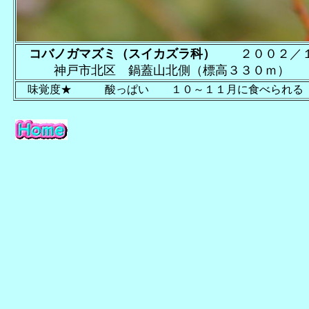
コバノガマズミ（スイカズラ科）
２００２／
神戸市北区 鍋蓋山北側（標高３３０ｍ）
味覚度★ 酸っぱい
１０～１１月に食べら