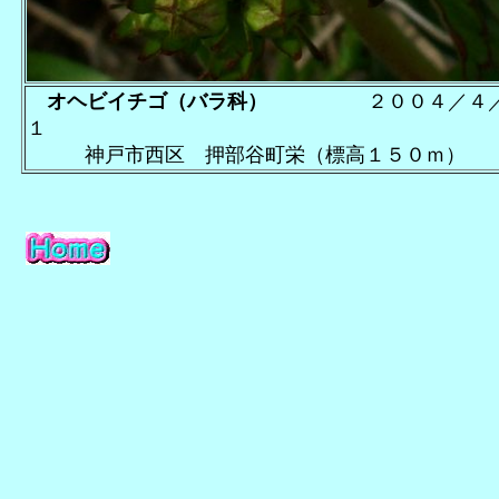
オヘビイチゴ（バラ科）
２００４／４
１
神戸市西区 押部谷町栄（標高１５