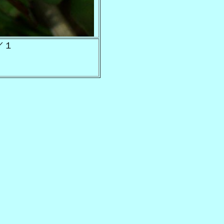
／１
０ｍ）