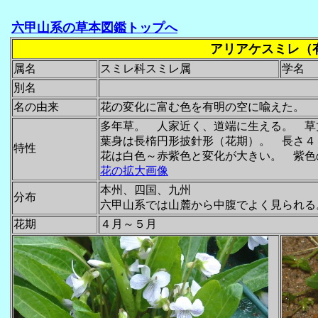
六甲山系の草本図鑑トップへ
アリアケスミレ（
属名
スミレ科スミレ属
学名
別名
名の由来
花の変化に富む色を有明の空に喩えた。
多年草。 人家近く、道端に生える。 
葉身は長楕円形披針形（花期）。 長さ
特性
花は白色～赤紫色と変化が大きい。 紫色
花の拡大画像
本州、四国、九州
分布
六甲山系では山麓から中腹でよく見られる
花期
４月～５月