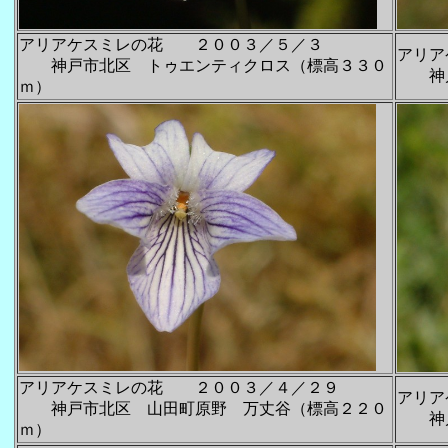
アリアケスミレの花 ２００３／５／３
アリ
神戸市北区 トゥエンティクロス（標高３３０
神戸
ｍ）
アリアケスミレの花 ２００３／４／２９
アリア
神戸市北区 山田町原野 万丈谷（標高２２０
神戸
ｍ）