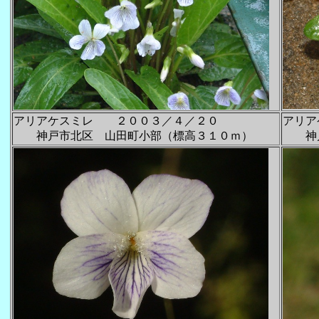
アリアケスミレ ２００３／４／２０
アリア
神戸市北区 山田町小部（標高３１０ｍ）
神戸