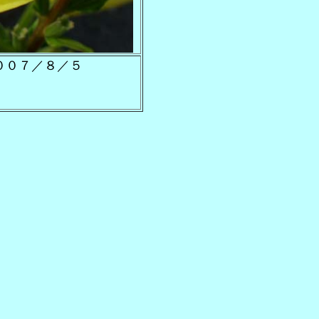
０７／８／５