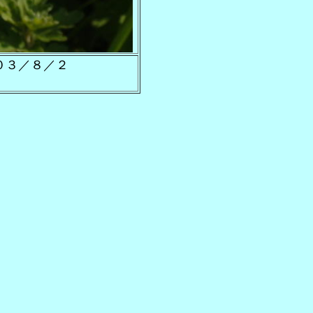
３／８／２