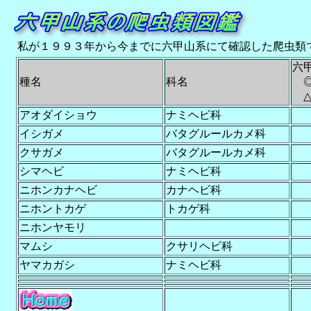
私が１９９３年から今までに六甲山系にて確認した爬虫類
六
種名
科名
◎
△
アオダイショウ
ナミヘビ科
イシガメ
バタグルールカメ科
クサガメ
バタグルールカメ科
シマヘビ
ナミヘビ科
ニホンカナヘビ
カナヘビ科
ニホントカゲ
トカゲ科
ニホンヤモリ
マムシ
クサリヘビ科
ヤマカガシ
ナミヘビ科