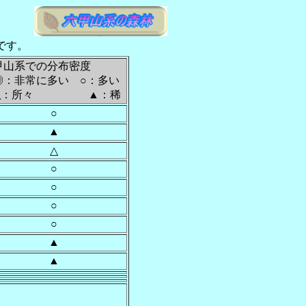
です。
甲山系での分布密度
：非常に多い ○：多い
：所々 ▲：稀
○
▲
△
○
○
○
○
▲
▲