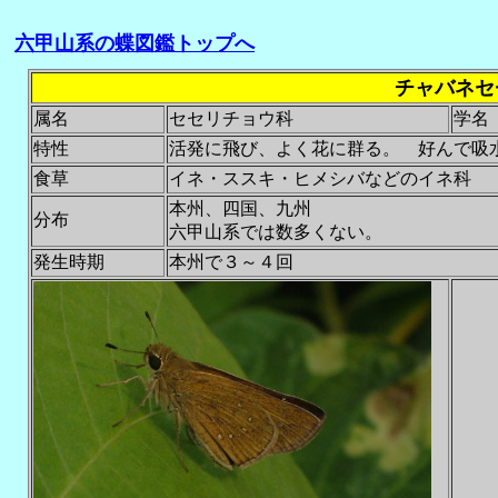
六甲山系の蝶図鑑トップへ
チャバネセ
属名
セセリチョウ科
学名
特性
活発に飛び、よく花に群る。 好んで吸
食草
イネ・ススキ・ヒメシバなどのイネ科
本州、四国、九州
分布
六甲山系では数多くない。
発生時期
本州で３～４回