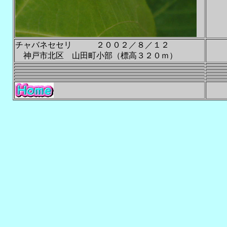
チャバネセセリ ２００２／８／１２
神戸市北区 山田町小部（標高３２０ｍ）