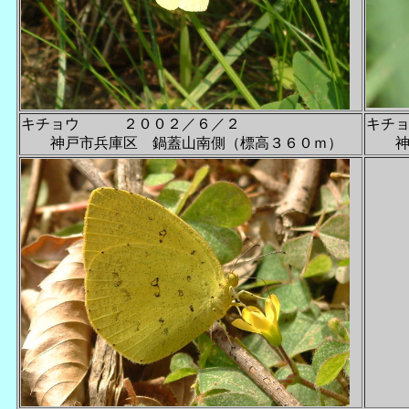
キチョウ ２００２／６／２
キチ
神戸市兵庫区 鍋蓋山南側（標高３６０ｍ）
神戸