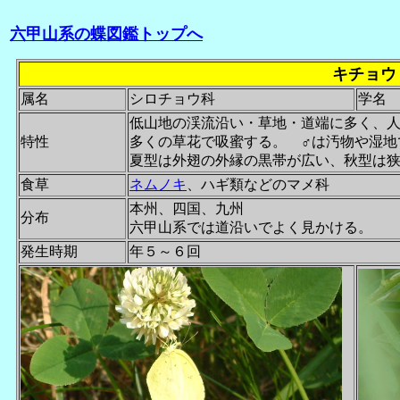
六甲山系の蝶図鑑トップへ
キチョウ
属名
シロチョウ科
学名
低山地の渓流沿い・草地・道端に多く、
特性
多くの草花で吸蜜する。 ♂は汚物や湿
夏型は外翅の外縁の黒帯が広い、秋型は
食草
ネムノキ
、ハギ類などのマメ科
本州、四国、九州
分布
六甲山系では道沿いでよく見かける。
発生時期
年５～６回