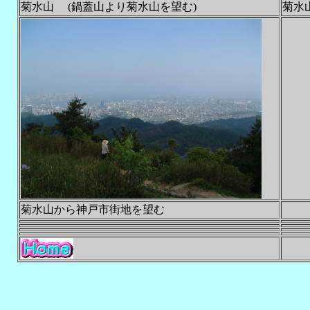
菊水山 (鍋蓋山より菊水山を望む)
菊水
菊水山から神戸市街地を望む