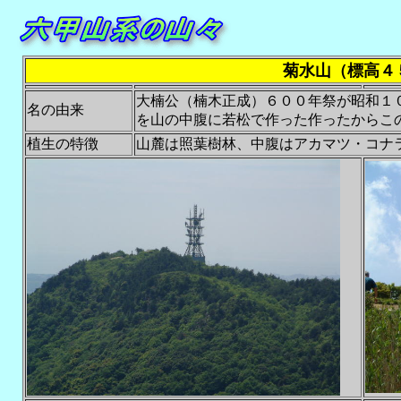
菊水山（標高４
大楠公（楠木正成）６００年祭が昭和１
名の由来
を山の中腹に若松で作った作ったからこ
植生の特徴
山麓は照葉樹林、中腹はアカマツ・コナ